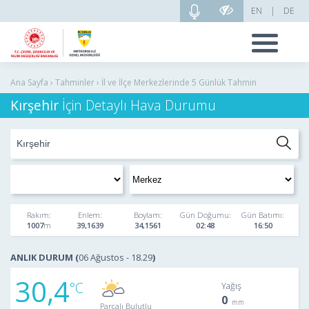
EN
|
DE
Ana Sayfa › Tahminler › İl ve İlçe Merkezlerinde 5 Günlük Tahmin
Kırşehir
İçin Detaylı Hava Durumu
Rakım:
Enlem:
Boylam:
Gün Doğumu:
Gün Batımı:
1007
39,1639
34,1561
02:48
16:50
ANLIK DURUM (
06 Ağustos - 18.29
)
30,4
Yağış
0
Parçalı Bulutlu