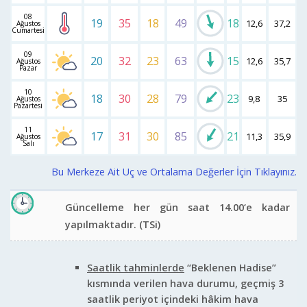
08
19
35
18
49
18
12,6
37,2
1
Ağustos
Cumartesi
09
20
32
23
63
15
12,6
35,7
1
Ağustos
Pazar
10
18
30
28
79
23
9,8
35
1
Ağustos
Pazartesi
11
17
31
30
85
21
11,3
35,9
1
Ağustos
Salı
Bu Merkeze Ait Uç ve Ortalama Değerler İçin Tıklayınız.
Güncelleme her gün saat 14.00‘e kadar
yapılmaktadır.
(TSi)
Saatlik tahminlerde
“Beklenen Hadise”
kısmında verilen hava durumu, geçmiş 3
saatlik periyot içindeki hâkim hava