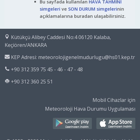
Bu sayfada kullanılan
HAVA TAHMİNİ
simgeleri
ve
SON DURUM simgeleri
nin
açıklamalarına buradan ulaşabilirsiniz.
Kütükçü Alibey Caddesi No:4 06120 Kalaba,
Keçiören/ANKARA
KEP Adresi: meteorolojigenelmudurlugu@hs01.kep.tr
+90 312 359 75 45 - 46 - 47 - 48
+90 312 360 25 51
Mobil Cihazlar için
Meteoroloji Hava Durumu Uygulaması