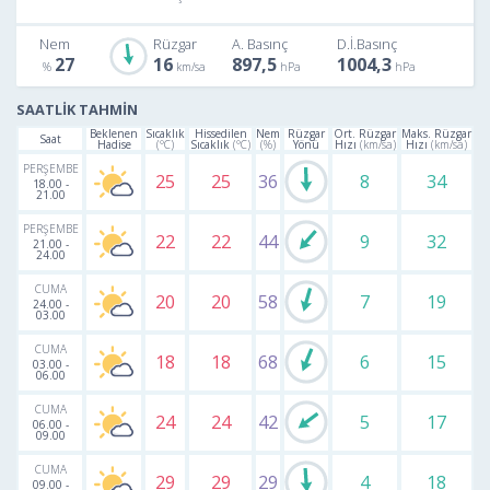
Nem
Rüzgar
A. Basınç
D.İ.Basınç
27
16
897,5
1004,3
SAATLİK TAHMİN
Beklenen
Sıcaklık
Hissedilen
Nem
Rüzgar
Ort. Rüzgar
Maks. Rüzgar
Saat
Hadise
(°C)
Sıcaklık
(°C)
(%)
Yönü
Hızı
(km/sa)
Hızı
(km/sa)
PERŞEMBE
25
25
36
8
34
18.00
-
21.00
PERŞEMBE
22
22
44
9
32
21.00
-
24.00
CUMA
20
20
58
7
19
24.00
-
03.00
CUMA
18
18
68
6
15
03.00
-
06.00
CUMA
24
24
42
5
17
06.00
-
09.00
CUMA
29
29
29
4
18
09.00
-