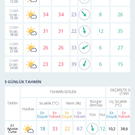
12.00
CUMA
34
34
23
8
26
12.00
-
15.00
CUMA
31
31
22
12
35
15.00
-
18.00
CUMA
26
26
33
6
27
18.00
-
21.00
CUMA
23
23
39
6
15
21.00
-
24.00
5 GÜNLÜK TAHMİN
GEÇMİŞTE GER
TAHMİN EDİLEN
(1991 - 2
Rüzgar
Uç Sıcaklık
TARİH
Sıcaklık (°C)
Nem (%)
(km/sa)
(°C)
S
Hadise
En
En
En
En
En
En
Yön
Hız
Düşük
Yüksek
Düşük
Yüksek
Düşük
Yüksek
D
07
18
33
22
67
12
10,2
38,6
1
Ağustos
Cuma