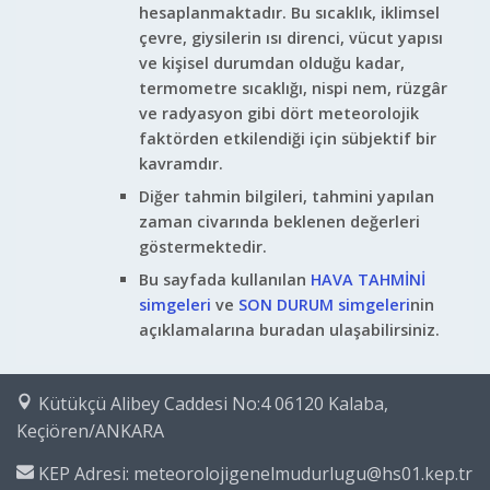
hesaplanmaktadır. Bu sıcaklık, iklimsel
çevre, giysilerin ısı direnci, vücut yapısı
ve kişisel durumdan olduğu kadar,
termometre sıcaklığı, nispi nem, rüzgâr
ve radyasyon gibi dört meteorolojik
faktörden etkilendiği için sübjektif bir
kavramdır.
Diğer tahmin bilgileri, tahmini yapılan
zaman civarında beklenen değerleri
göstermektedir.
Bu sayfada kullanılan
HAVA TAHMİNİ
simgeleri
ve
SON DURUM simgeleri
nin
açıklamalarına buradan ulaşabilirsiniz.
Kütükçü Alibey Caddesi No:4 06120 Kalaba,
Keçiören/ANKARA
KEP Adresi: meteorolojigenelmudurlugu@hs01.kep.tr