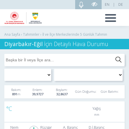
EN
|
DE
Ana Sayfa › Tahminler › İl ve İlçe Merkezlerinde 5 Günlük Tahmin
Diyarbakır-Eğil
İçin Detaylı Hava Durumu
Rakım:
Enlem:
Boylam:
Gün Doğumu:
Gün Batımı:
891
39,9727
32,8637
Yağış
Nem
Rüzgar
A. Basınç
D.İ.Basınç