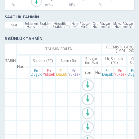
SAATLİK TAHMİN
Beklenen
Sıcaklık
Hissedilen
Nem
Rüzgar
Ort. Rüzgar
Maks. Rüzgar
Saat
Hadise
(°C)
Sıcaklık
(°C)
(%)
Yönü
Hızı
(km/sa)
Hızı
(km/sa)
5 GÜNLÜK TAHMİN
GEÇMİŞTE GERÇEK
TAHMİN EDİLEN
(1991 - 2020)
Rüzgar
Uç Sıcaklık
Ort
TARİH
Sıcaklık (°C)
Nem (%)
(km/sa)
(°C)
Sıcakl
Hadise
En
En
En
En
En
En
En
Yön
Hız
Düşük
Yüksek
Düşük
Yüksek
Düşük
Yüksek
Düşük