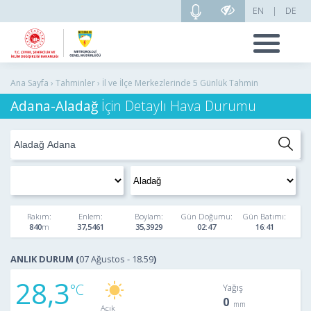
EN
|
DE
Ana Sayfa › Tahminler › İl ve İlçe Merkezlerinde 5 Günlük Tahmin
Adana-Aladağ
İçin Detaylı Hava Durumu
Rakım:
Enlem:
Boylam:
Gün Doğumu:
Gün Batımı:
840
37,5461
35,3929
02:47
16:41
ANLIK DURUM (
07 Ağustos - 18.59
)
28,3
Yağış
0
Açık