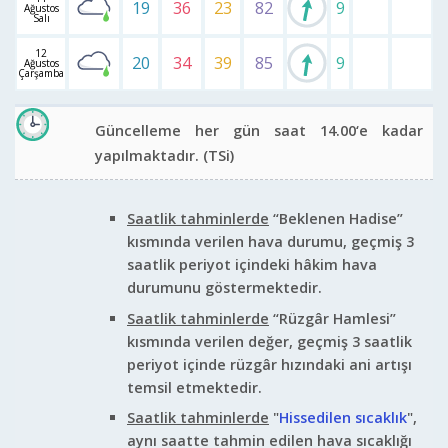
19
36
23
82
9
Ağustos
Salı
12
20
34
39
85
9
Ağustos
Çarşamba
Güncelleme her gün saat 14.00‘e kadar
yapılmaktadır.
(TSi)
Saatlik tahminlerde
“Beklenen Hadise”
kısmında verilen hava durumu, geçmiş 3
saatlik periyot içindeki hâkim hava
durumunu göstermektedir.
Saatlik tahminlerde
“Rüzgâr Hamlesi”
kısmında verilen değer, geçmiş 3 saatlik
periyot içinde rüzgâr hızındaki ani artışı
temsil etmektedir.
Saatlik tahminlerde
"
Hissedilen sıcaklık
",
aynı saatte tahmin edilen hava sıcaklığı