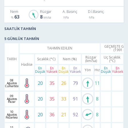
Nem
Rüzgar
A. Basınç
D.İ.Basınç
63
8
SAATLİK TAHMİN
5 GÜNLÜK TAHMİN
GEÇMİŞTE GER
TAHMİN EDİLEN
(1991 - 2
Rüzgar
Uç Sıcaklık
TARİH
Sıcaklık (°C)
Nem (%)
(km/sa)
(°C)
S
Hadise
En
En
En
En
En
En
Yön
Hız
Düşük
Yüksek
Düşük
Yüksek
Düşük
Yüksek
D
08
20
35
26
79
11
Ağustos
Cumartesi
09
20
35
33
91
8
Ağustos
Pazar
10
20
36
21
92
8
Ağustos
Pazartesi
11