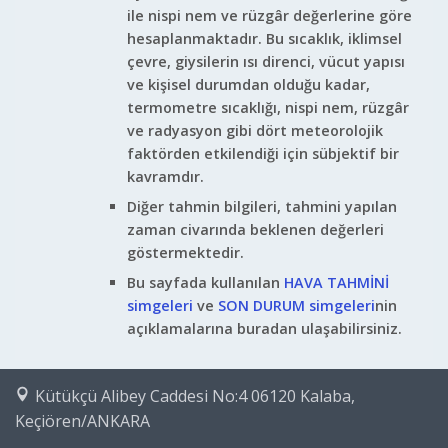
ile nispi nem ve rüzgâr değerlerine göre
hesaplanmaktadır. Bu sıcaklık, iklimsel
çevre, giysilerin ısı direnci, vücut yapısı
ve kişisel durumdan olduğu kadar,
termometre sıcaklığı, nispi nem, rüzgâr
ve radyasyon gibi dört meteorolojik
faktörden etkilendiği için sübjektif bir
kavramdır.
Diğer tahmin bilgileri, tahmini yapılan
zaman civarında beklenen değerleri
göstermektedir.
Bu sayfada kullanılan
HAVA TAHMİNİ
simgeleri
ve
SON DURUM simgeleri
nin
açıklamalarına buradan ulaşabilirsiniz.
Kütükçü Alibey Caddesi No:4 06120 Kalaba,
Keçiören/ANKARA