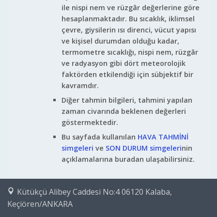
ile nispi nem ve rüzgâr değerlerine göre
hesaplanmaktadır. Bu sıcaklık, iklimsel
çevre, giysilerin ısı direnci, vücut yapısı
ve kişisel durumdan olduğu kadar,
termometre sıcaklığı, nispi nem, rüzgâr
ve radyasyon gibi dört meteorolojik
faktörden etkilendiği için sübjektif bir
kavramdır.
Diğer tahmin bilgileri, tahmini yapılan
zaman civarında beklenen değerleri
göstermektedir.
Bu sayfada kullanılan
HAVA TAHMİNİ
simgeleri
ve
SON DURUM simgeleri
nin
açıklamalarına buradan ulaşabilirsiniz.
Kütükçü Alibey Caddesi No:4 06120 Kalaba,
Keçiören/ANKARA