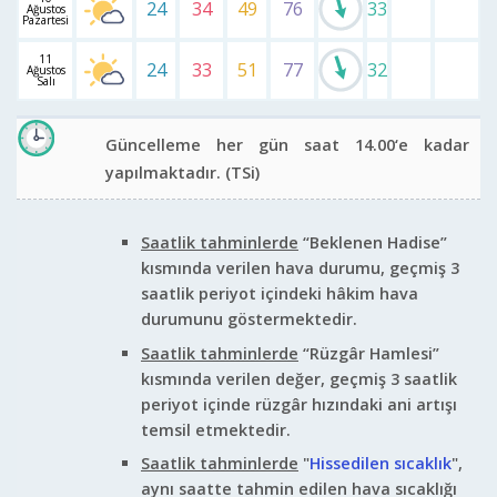
24
34
49
76
33
Ağustos
Pazartesi
11
24
33
51
77
32
Ağustos
Salı
Güncelleme her gün saat 14.00‘e kadar
yapılmaktadır.
(TSi)
Saatlik tahminlerde
“Beklenen Hadise”
kısmında verilen hava durumu, geçmiş 3
saatlik periyot içindeki hâkim hava
durumunu göstermektedir.
Saatlik tahminlerde
“Rüzgâr Hamlesi”
kısmında verilen değer, geçmiş 3 saatlik
periyot içinde rüzgâr hızındaki ani artışı
temsil etmektedir.
Saatlik tahminlerde
"
Hissedilen sıcaklık
",
aynı saatte tahmin edilen hava sıcaklığı