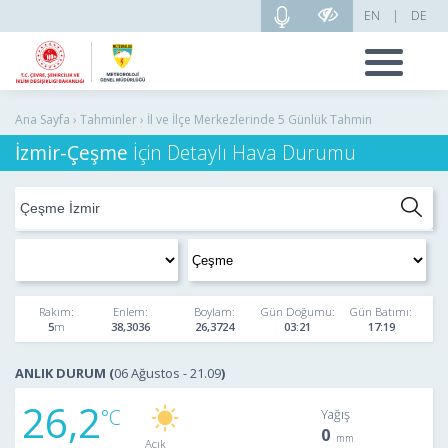
EN
|
DE
Ana Sayfa › Tahminler › İl ve İlçe Merkezlerinde 5 Günlük Tahmin
İzmir-Çeşme
İçin Detaylı Hava Durumu
Rakım:
Enlem:
Boylam:
Gün Doğumu:
Gün Batımı:
5
38,3036
26,3724
03:21
17:19
ANLIK DURUM (
06 Ağustos - 21.09
)
26,2
Yağış
0
Açık