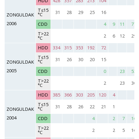
HDD
428
357
283
213
104
T≤15
31
28
29
25
16
°C
ZONGULDAK
2006
CDD
4
9
11
77
T>22
2
6
12
29
°C
HDD
334
315
353
192
72
T≤15
31
26
30
20
15
°C
ZONGULDAK
2005
CDD
0
23
53
T>22
2
23
30
°C
HDD
385
366
303
205
120
4
T≤15
31
28
26
22
21
1
°C
ZONGULDAK
2004
CDD
4
2
7
16
T>22
2
2
5
16
°C