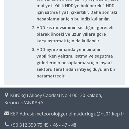
maliyeti Yıllık HDD’ye bölünerek 1 HDD
için ısıtma fiyatı çıkartılır. Daha sonraki
hesaplamalar için bu indis kullanılır.
HDD kış mevsiminin sertliğini göreceli
olarak önceki ve uzun yıllara göre
karşılaştırmak için de kullanılır.
HDD aynı zamanda yeni binalar
yapılırken yalıtım, ısıtma ve soğutma
giderlerinin hesaplanması için inşaat
sektörü tarafından ihtiyaç duyulan bir
parametredir.
Kütükçü Alibey Caddesi No:4 06120 Kalaba,
Keçiören/ANKARA
KEP Adresi: meteorolojigenelmudurlugu@hs01.kep.tr
+90 312 359 75 45 - 46 - 47 - 48