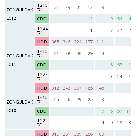
T≤15
31
29
31
12
9
°C
ZONGULDAK
2012
CDD
2
9
56
47
T>22
1
7
27
22
°C
HDD
365
346
324
277
111
T≤15
31
28
30
29
18
°C
ZONGULDAK
2011
CDD
6
57
11
T>22
3
24
14
°C
HDD
312
243
307
185
45
T≤15
25
26
29
25
8
°C
ZONGULDAK
2010
CDD
7
16
57
116
T>22
4
9
28
30
°C
HDD
315
281
309
256
60