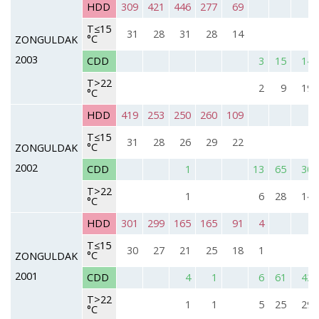
HDD
309
421
446
277
69
T≤15
31
28
31
28
14
°C
ZONGULDAK
2003
CDD
3
15
14
T>22
2
9
19
°C
HDD
419
253
250
260
109
T≤15
31
28
26
29
22
°C
ZONGULDAK
2002
CDD
1
13
65
30
T>22
1
6
28
14
°C
HDD
301
299
165
165
91
4
T≤15
30
27
21
25
18
1
°C
ZONGULDAK
2001
CDD
4
1
6
61
42
T>22
1
1
5
25
29
°C