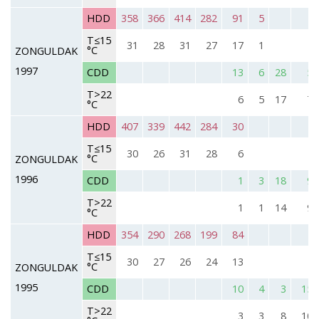
HDD
358
366
414
282
91
5
T≤15
31
28
31
27
17
1
°C
ZONGULDAK
1997
CDD
13
6
28
5
T>22
6
5
17
7
°C
HDD
407
339
442
284
30
T≤15
30
26
31
28
6
°C
ZONGULDAK
1996
CDD
1
3
18
9
T>22
1
1
14
9
°C
HDD
354
290
268
199
84
T≤15
30
27
26
24
13
°C
ZONGULDAK
1995
CDD
10
4
3
15
T>22
3
3
8
10