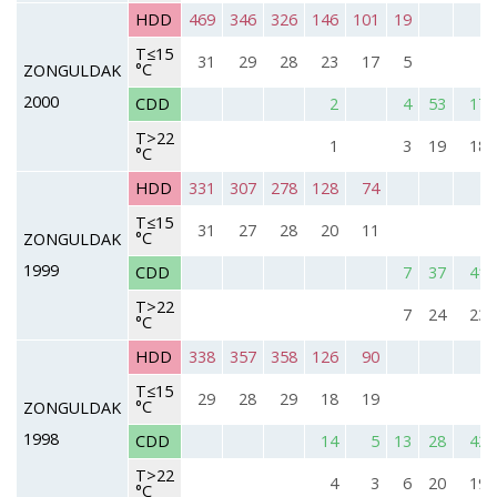
HDD
469
346
326
146
101
19
T≤15
31
29
28
23
17
5
°C
ZONGULDAK
2000
CDD
2
4
53
17
T>22
1
3
19
18
°C
HDD
331
307
278
128
74
T≤15
31
27
28
20
11
°C
ZONGULDAK
1999
CDD
7
37
41
T>22
7
24
23
°C
HDD
338
357
358
126
90
T≤15
29
28
29
18
19
°C
ZONGULDAK
1998
CDD
14
5
13
28
42
T>22
4
3
6
20
19
°C