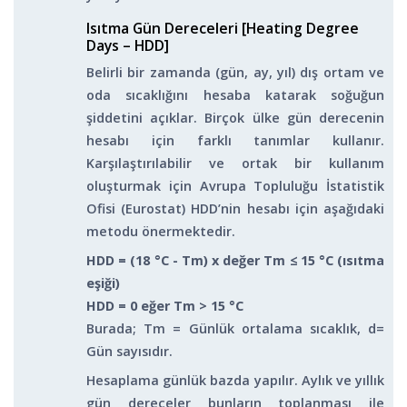
Isıtma Gün Dereceleri [Heating Degree
Days – HDD]
Belirli bir zamanda (gün, ay, yıl) dış ortam ve
oda sıcaklığını hesaba katarak soğuğun
şiddetini açıklar. Birçok ülke gün derecenin
hesabı için farklı tanımlar kullanır.
Karşılaştırılabilir ve ortak bir kullanım
oluşturmak için Avrupa Topluluğu İstatistik
Ofisi (Eurostat) HDD’nin hesabı için aşağıdaki
metodu önermektedir.
HDD = (18 °C - Tm) x değer T
m
≤ 15 °C (ısıtma
eşiği)
HDD = 0 eğer T
m
> 15 °C
Burada; T
m
= Günlük ortalama sıcaklık, d=
Gün sayısıdır.
Hesaplama günlük bazda yapılır. Aylık ve yıllık
gün dereceler bunların toplanması ile