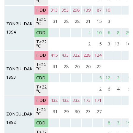
°C
HDD
313
353
298
139
87
10
T≤15
31
28
28
21
15
3
°C
ZONGULDAK
1994
CDD
4
10
6
8
29
T>22
2
5
3
13
16
°C
HDD
415
433
322
228
124
T≤15
31
28
26
26
22
°C
ZONGULDAK
1993
CDD
5
12
2
5
T>22
2
6
4
5
°C
HDD
432
432
332
173
171
T≤15
31
29
30
23
27
°C
ZONGULDAK
1992
CDD
8
3
19
T>22