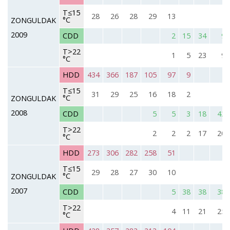
T≤15
28
26
28
29
13
°C
ZONGULDAK
2009
CDD
2
15
34
9
T>22
1
5
23
9
°C
HDD
434
366
187
105
97
9
T≤15
31
29
25
16
18
2
°C
ZONGULDAK
2008
CDD
5
5
3
18
42
T>22
2
2
2
17
20
°C
HDD
273
306
282
258
51
T≤15
29
28
27
30
10
°C
ZONGULDAK
2007
CDD
5
38
38
38
T>22
4
11
21
25
°C