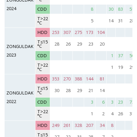
2024
CDD
8
30
83
51
T>22
5
14
31
28
°C
HDD
253
307
275
173
104
T≤15
28
26
29
23
20
°C
ZONGULDAK
2023
CDD
1
37
50
T>22
1
19
29
°C
HDD
353
270
388
144
81
T≤15
30
28
29
21
14
°C
ZONGULDAK
2022
CDD
3
6
3
23
73
T>22
1
2
4
26
31
°C
HDD
249
261
328
207
34
8
T≤15
27
22
31
28
7
2