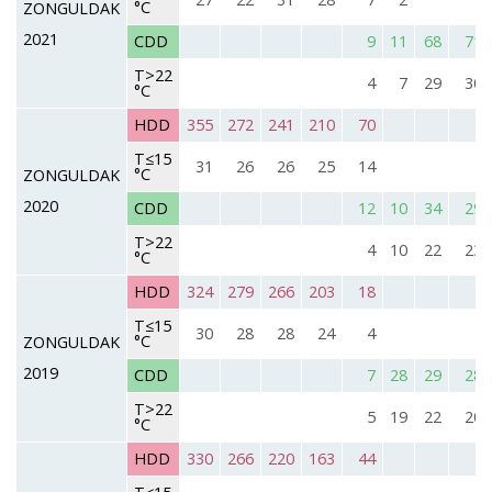
°C
ZONGULDAK
2021
CDD
9
11
68
71
T>22
4
7
29
30
°C
HDD
355
272
241
210
70
T≤15
31
26
26
25
14
°C
ZONGULDAK
2020
CDD
12
10
34
29
T>22
4
10
22
23
°C
HDD
324
279
266
203
18
T≤15
30
28
28
24
4
°C
ZONGULDAK
2019
CDD
7
28
29
28
T>22
5
19
22
20
°C
HDD
330
266
220
163
44