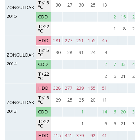
T≤15
30
27
30
25
13
°C
ZONGULDAK
2015
CDD
2
15
29
T>22
1
8
22
°C
HDD
281
277
251
155
45
T≤15
30
28
31
24
9
°C
ZONGULDAK
2014
CDD
2
7
33
47
T>22
2
5
21
29
°C
HDD
328
277
239
155
51
T≤15
29
25
25
20
11
°C
ZONGULDAK
2013
CDD
1
14
6
20
36
T>22
1
6
6
21
30
°C
HDD
415
441
379
92
41