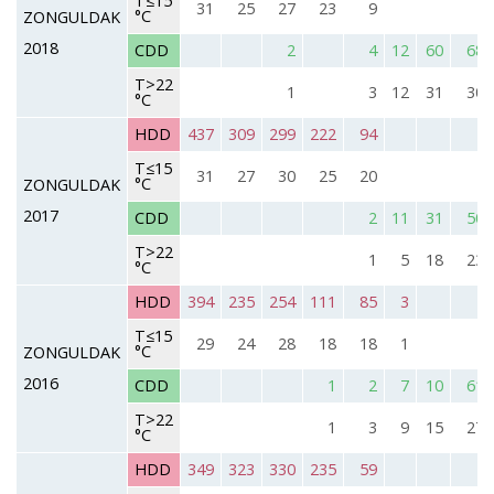
T≤15
31
25
27
23
9
°C
ZONGULDAK
2018
CDD
2
4
12
60
68
T>22
1
3
12
31
30
°C
HDD
437
309
299
222
94
T≤15
31
27
30
25
20
°C
ZONGULDAK
2017
CDD
2
11
31
50
T>22
1
5
18
23
°C
HDD
394
235
254
111
85
3
T≤15
29
24
28
18
18
1
°C
ZONGULDAK
2016
CDD
1
2
7
10
61
T>22
1
3
9
15
27
°C
HDD
349
323
330
235
59