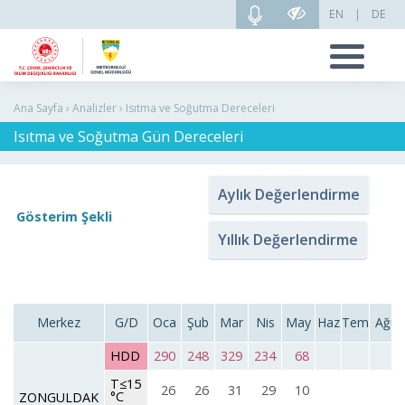
EN
|
DE
Ana Sayfa › Analizler › Isıtma ve Soğutma Dereceleri
Isıtma ve Soğutma Gün Dereceleri
Aylık Değerlendirme
Gösterim Şekli
Yıllık Değerlendirme
Merkez
G/D
Oca
Şub
Mar
Nis
May
Haz
Tem
Ağu
HDD
290
248
329
234
68
T≤15
26
26
31
29
10
°C
ZONGULDAK