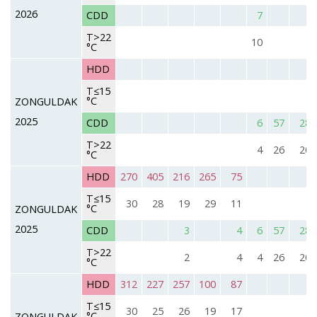
2026
CDD
7
T>22
10
°C
HDD
T≤15
°C
ZONGULDAK
2025
CDD
6
57
28
T>22
4
26
20
°C
HDD
270
405
216
265
75
T≤15
30
28
19
29
11
°C
ZONGULDAK
2025
CDD
3
4
6
57
28
T>22
2
4
4
26
20
°C
HDD
312
227
257
100
87
T≤15
30
25
26
19
17
°C
ZONGULDAK