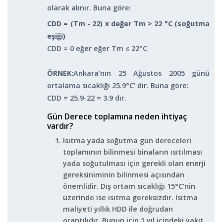
olarak alınır. Buna göre:
CDD = (T
m
- 22) x değer T
m
> 22 °C (soğutma
eşiği)
CDD = 0 eğer eğer T
m
≤ 22°C
ÖRNEK:
Ankara’nın 25 Ağustos 2005 günü
ortalama sıcaklığı 25.9°C’ dir. Buna göre:
CDD = 25.9-22 = 3.9 dır.
Gün Derece toplamına neden ihtiyaç
vardır?
Isıtma yada soğutma gün dereceleri
toplamının bilinmesi binaların ısıtılması
yada soğutulması için gerekli olan enerji
gereksiniminin bilinmesi açısından
önemlidir. Dış ortam sıcaklığı 15°C’nin
üzerinde ise ısıtma gereksizdir. Isıtma
maliyeti yıllık HDD ile doğrudan
orantılıdır. Bunun için 1 yıl içindeki yakıt