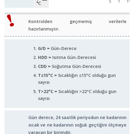
5
1
19
°C
Kontrolden geçmemiş verilerle
hazırlanmıştır.
G/D =
Gün-Derece
HDD =
Isıtma Gün-Derecesi
CDD =
Soğutma Gün-Derecesi
T≤15°C =
Sıcaklığın ≤15°C olduğu gun
sayısı
T>22°C =
Sıcaklığın >22°C olduğu gun
sayısı
Gün derece, 24 saatlik periyodun ne kadarının
sıcak ve ne kadarının soğuk geçtiğini ölçmeye
yarayan bir birimdir.