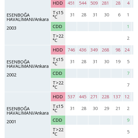
HDD
451
544
509
281
28
4
T≤15
31
28
31
30
6
1
ESENBOĞA
°C
HAVALİMANI/Ankara
CDD
1
2003
T>22
2
°C
HDD
746
436
349
268
98
24
T≤15
31
28
31
30
19
5
ESENBOĞA
°C
HAVALİMANI/Ankara
CDD
7
2002
T>22
7
°C
HDD
537
445
271
228
137
12
T≤15
31
28
30
29
21
2
ESENBOĞA
°C
HAVALİMANI/Ankara
CDD
9
2001
T>22
5
°C