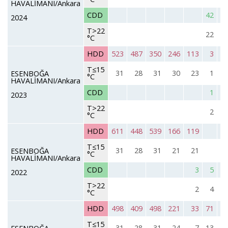
HAVALİMANI/Ankara
CDD
42
2024
T>22
22
°C
HDD
523
487
350
246
113
3
T≤15
31
28
31
30
23
1
ESENBOĞA
°C
HAVALİMANI/Ankara
CDD
1
2023
T>22
2
°C
HDD
611
448
539
166
119
T≤15
31
28
31
21
21
ESENBOĞA
°C
HAVALİMANI/Ankara
CDD
3
5
2022
T>22
2
4
°C
HDD
498
409
498
221
33
71
T≤15
31
28
31
24
7
13