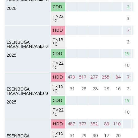
CDD
2
2026
T>22
3
°C
HDD
7
T≤15
2
ESENBOĞA
°C
HAVALİMANI/Ankara
CDD
19
1
2025
T>22
10
°C
HDD
479
517
277
255
84
7
T≤15
31
28
28
28
16
2
ESENBOĞA
°C
HAVALİMANI/Ankara
CDD
19
1
2025
T>22
10
°C
HDD
487
377
352
89
110
T≤15
31
29
30
17
20
ESENBOĞA
°C