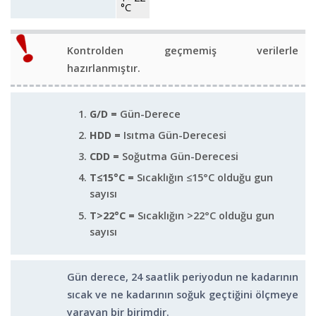
°C
Kontrolden geçmemiş verilerle
hazırlanmıştır.
G/D =
Gün-Derece
HDD =
Isıtma Gün-Derecesi
CDD =
Soğutma Gün-Derecesi
T≤15°C =
Sıcaklığın ≤15°C olduğu gun
sayısı
T>22°C =
Sıcaklığın >22°C olduğu gun
sayısı
Gün derece, 24 saatlik periyodun ne kadarının
sıcak ve ne kadarının soğuk geçtiğini ölçmeye
yarayan bir birimdir.