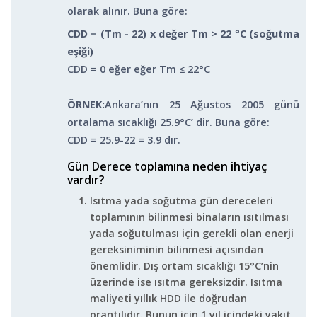
olarak alınır. Buna göre:
CDD = (T
m
- 22) x değer T
m
> 22 °C (soğutma
eşiği)
CDD = 0 eğer eğer T
m
≤ 22°C
ÖRNEK:
Ankara’nın 25 Ağustos 2005 günü
ortalama sıcaklığı 25.9°C’ dir. Buna göre:
CDD = 25.9-22 = 3.9 dır.
Gün Derece toplamına neden ihtiyaç
vardır?
Isıtma yada soğutma gün dereceleri
toplamının bilinmesi binaların ısıtılması
yada soğutulması için gerekli olan enerji
gereksiniminin bilinmesi açısından
önemlidir. Dış ortam sıcaklığı 15°C’nin
üzerinde ise ısıtma gereksizdir. Isıtma
maliyeti yıllık HDD ile doğrudan
orantılıdır. Bunun için 1 yıl içindeki yakıt