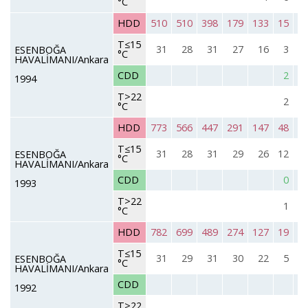
°C
HDD
510
510
398
179
133
15
T≤15
31
28
31
27
16
3
ESENBOĞA
°C
HAVALİMANI/Ankara
CDD
2
1994
T>22
2
°C
HDD
773
566
447
291
147
48
T≤15
31
28
31
29
26
12
ESENBOĞA
°C
HAVALİMANI/Ankara
CDD
0
1993
T>22
1
°C
HDD
782
699
489
274
127
19
T≤15
31
29
31
30
22
5
ESENBOĞA
°C
HAVALİMANI/Ankara
CDD
1992
T>22