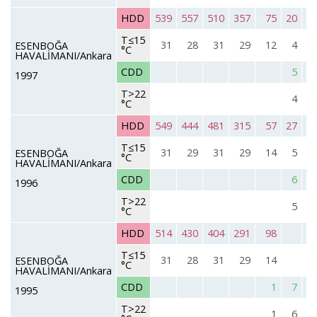
HDD
539
557
510
357
75
20
T≤15
31
28
31
29
12
4
ESENBOĞA
°C
HAVALİMANI/Ankara
CDD
5
1997
T>22
4
°C
HDD
549
444
481
315
57
27
T≤15
31
29
31
29
14
5
ESENBOĞA
°C
HAVALİMANI/Ankara
CDD
6
1996
T>22
5
°C
HDD
514
430
404
291
98
T≤15
31
28
31
29
14
ESENBOĞA
°C
HAVALİMANI/Ankara
CDD
1
7
1995
T>22
1
6