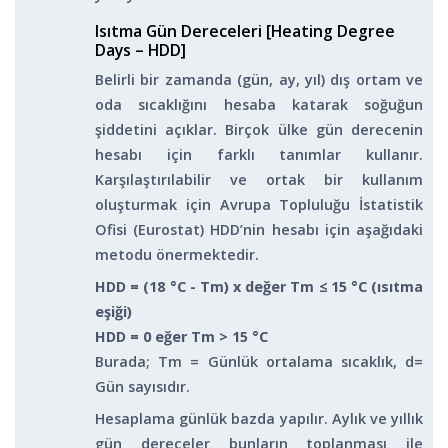
Isıtma Gün Dereceleri [Heating Degree
Days – HDD]
Belirli bir zamanda (gün, ay, yıl) dış ortam ve
oda sıcaklığını hesaba katarak soğuğun
şiddetini açıklar. Birçok ülke gün derecenin
hesabı için farklı tanımlar kullanır.
Karşılaştırılabilir ve ortak bir kullanım
oluşturmak için Avrupa Topluluğu İstatistik
Ofisi (Eurostat) HDD’nin hesabı için aşağıdaki
metodu önermektedir.
HDD = (18 °C - Tm) x değer T
m
≤ 15 °C (ısıtma
eşiği)
HDD = 0 eğer T
m
> 15 °C
Burada; T
m
= Günlük ortalama sıcaklık, d=
Gün sayısıdır.
Hesaplama günlük bazda yapılır. Aylık ve yıllık
gün dereceler bunların toplanması ile