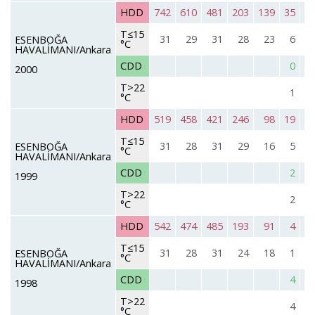
HDD
742
610
481
203
139
35
T≤15
31
29
31
28
23
6
ESENBOĞA
°C
HAVALİMANI/Ankara
CDD
0
2000
T>22
1
°C
HDD
519
458
421
246
98
19
T≤15
31
28
31
29
16
5
ESENBOĞA
°C
HAVALİMANI/Ankara
CDD
2
1999
T>22
2
°C
HDD
542
474
485
193
91
4
T≤15
31
28
31
24
18
1
ESENBOĞA
°C
HAVALİMANI/Ankara
CDD
4
1998
T>22
4
°C