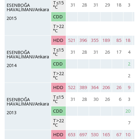
T≤15
31
28
31
29
18
3
ESENBOĞA
°C
HAVALİMANI/Ankara
CDD
2015
T>22
°C
HDD
521
396
355
189
85
18
T≤15
31
28
31
26
17
4
ESENBOĞA
°C
HAVALİMANI/Ankara
CDD
2
2014
T>22
2
°C
HDD
522
389
364
206
26
9
T≤15
31
28
30
26
6
3
ESENBOĞA
°C
HAVALİMANI/Ankara
CDD
20
2013
T>22
7
°C
HDD
653
697
530
165
67
10