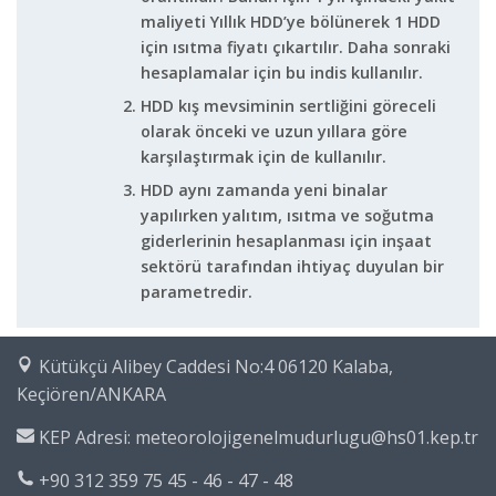
maliyeti Yıllık HDD’ye bölünerek 1 HDD
için ısıtma fiyatı çıkartılır. Daha sonraki
hesaplamalar için bu indis kullanılır.
HDD kış mevsiminin sertliğini göreceli
olarak önceki ve uzun yıllara göre
karşılaştırmak için de kullanılır.
HDD aynı zamanda yeni binalar
yapılırken yalıtım, ısıtma ve soğutma
giderlerinin hesaplanması için inşaat
sektörü tarafından ihtiyaç duyulan bir
parametredir.
Kütükçü Alibey Caddesi No:4 06120 Kalaba,
Keçiören/ANKARA
KEP Adresi: meteorolojigenelmudurlugu@hs01.kep.tr
+90 312 359 75 45 - 46 - 47 - 48