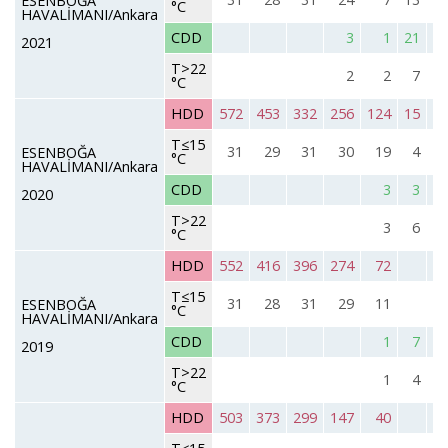
ESENBOĞA
°C
HAVALİMANI/Ankara
CDD
3
1
21
2021
T>22
2
2
7
°C
HDD
572
453
332
256
124
15
T≤15
31
29
31
30
19
4
ESENBOĞA
°C
HAVALİMANI/Ankara
CDD
3
3
2020
T>22
3
6
°C
HDD
552
416
396
274
72
T≤15
31
28
31
29
11
ESENBOĞA
°C
HAVALİMANI/Ankara
CDD
1
7
2019
T>22
1
4
°C
HDD
503
373
299
147
40