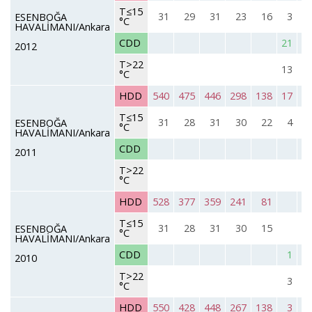
T≤15
31
29
31
23
16
3
ESENBOĞA
°C
HAVALİMANI/Ankara
CDD
21
2012
T>22
13
°C
HDD
540
475
446
298
138
17
T≤15
31
28
31
30
22
4
ESENBOĞA
°C
HAVALİMANI/Ankara
CDD
2011
T>22
°C
HDD
528
377
359
241
81
T≤15
31
28
31
30
15
ESENBOĞA
°C
HAVALİMANI/Ankara
CDD
1
2010
T>22
3
°C
HDD
550
428
448
267
138
3