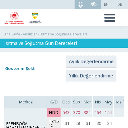
EN
|
DE
Ana Sayfa › Analizler › Isıtma ve Soğutma Dereceleri
Isıtma ve Soğutma Gün Dereceleri
Aylık Değerlendirme
Gösterim Şekli
Yıllık Değerlendirme
Merkez
G/D
Oca
Şub
Mar
Nis
May
Haz
T
HDD
543
370
384
264
154
T≤15
31
28
31
30
24
ESENBOĞA
°C
HAVALİMANI/Ankara