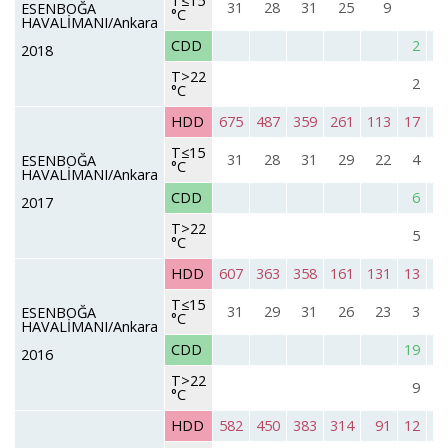
T≤15
31
28
31
25
9
ESENBOĞA
°C
HAVALİMANI/Ankara
CDD
2
2018
T>22
2
°C
HDD
675
487
359
261
113
17
T≤15
31
28
31
29
22
4
ESENBOĞA
°C
HAVALİMANI/Ankara
CDD
6
2017
T>22
5
°C
HDD
607
363
358
161
131
13
T≤15
31
29
31
26
23
3
ESENBOĞA
°C
HAVALİMANI/Ankara
CDD
19
2016
T>22
9
°C
HDD
582
450
383
314
91
12