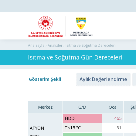
Ana Sayfa › Analizler › Isıtma ve Soğutma Dereceleri
Isıtma ve Soğutma Gün Dereceleri
Aylık Değerlendirme
Gösterim Şekli
Merkez
G/D
Oca
Şu
HDD
465
T≤15 °C
31
AFYON