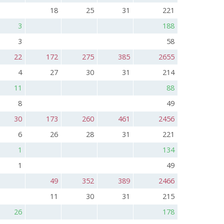
18
25
31
221
3
188
3
58
22
172
275
385
2655
4
27
30
31
214
11
88
8
49
30
173
260
461
2456
6
26
28
31
221
1
134
1
49
49
352
389
2466
11
30
31
215
26
178