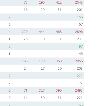
73
290
422
2648
16
29
31
201
7
156
6
67
4
229
444
468
2896
1
26
30
31
233
0
97
1
45
168
179
350
2056
24
27
30
208
7
222
7
72
40
71
327
390
2493
9
14
30
31
221
2
68