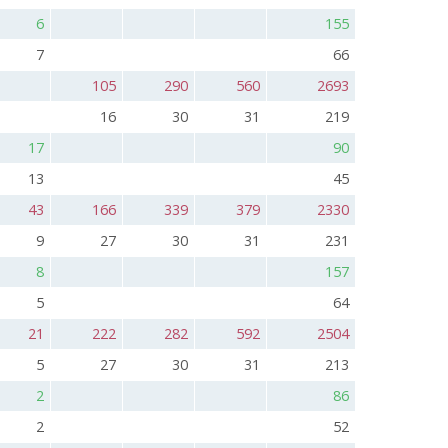
6
155
7
66
105
290
560
2693
16
30
31
219
17
90
13
45
43
166
339
379
2330
9
27
30
31
231
8
157
5
64
21
222
282
592
2504
5
27
30
31
213
2
86
2
52