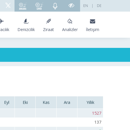
EN
|
DE
acılık
Denizcilik
Ziraat
Analizler
İletişim
Eyl
Eki
Kas
Ara
Yıllık
1527
137