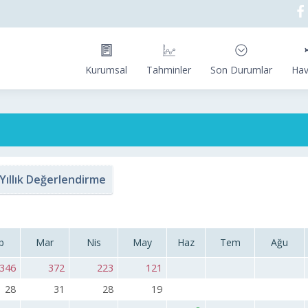
Kurumsal
Tahminler
Son Durumlar
Hav
Yıllık Değerlendirme
b
Mar
Nis
May
Haz
Tem
Ağu
346
372
223
121
28
31
28
19