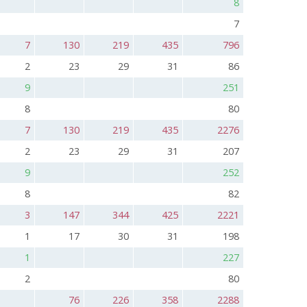
8
7
7
130
219
435
796
2
23
29
31
86
9
251
8
80
7
130
219
435
2276
2
23
29
31
207
9
252
8
82
3
147
344
425
2221
1
17
30
31
198
1
227
2
80
76
226
358
2288