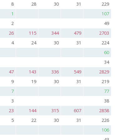
8
28
30
31
229
1
107
2
49
26
115
344
479
2703
4
24
30
31
224
60
34
47
143
336
549
2829
9
19
30
31
219
7
77
3
38
23
144
315
607
2858
5
22
30
31
226
106
43